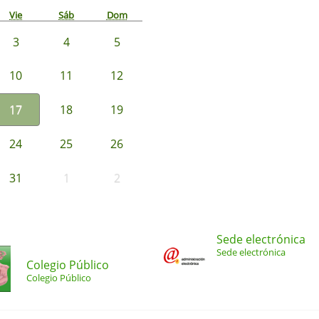
Vie
Sáb
Dom
3
4
5
10
11
12
17
18
19
24
25
26
31
1
2
Sede electrónica
Sede electrónica
Colegio Público
Colegio Público