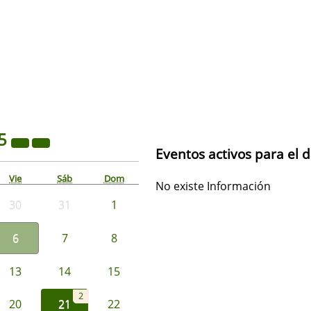
5
Eventos activos para el d
Vie
Sáb
Dom
No existe Información
30
31
1
6
7
8
13
14
15
2
20
21
22