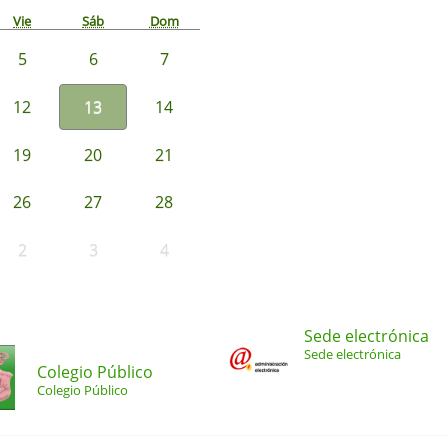
Vie
Sáb
Dom
5
6
7
12
13
14
19
20
21
26
27
28
2
3
4
Sede electrónica
Sede electrónica
Colegio Público
Colegio Público