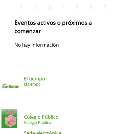
1
2
3
4
5
6
7
Eventos activos o próximos a
comenzar
No hay información
El tiempo
El tiempo
Colegio Público
Colegio Público
Sede electrónica